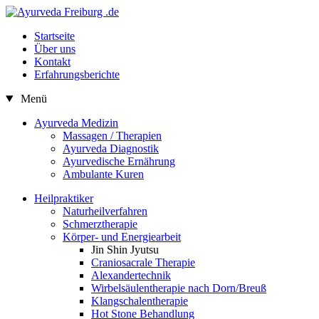
Startseite
Über uns
Kontakt
Erfahrungsberichte
Menü
Ayurveda Medizin
Massagen / Therapien
Ayurveda Diagnostik
Ayurvedische Ernährung
Ambulante Kuren
Heilpraktiker
Naturheilverfahren
Schmerztherapie
Körper- und Energiearbeit
Jin Shin Jyutsu
Craniosacrale Therapie
Alexandertechnik
Wirbelsäulentherapie nach Dorn/Breuß
Klangschalentherapie
Hot Stone Behandlung