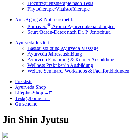
Hochfrequenztherapie nach Tesla
Phytotherapie/
Vitalstofftherapie
Anti-Aging & Naturkosmetik
®
Primavera
-Aroma-Ayurvedabehandlungen
Säure/Basen-Detox nach Dr. P. Jentschura
Ayurveda Institut
Basisausbildung Ayurveda Massage
Ayurveda Jahresausbildung
Ayurveda Ernährung & Kräuter Ausbildung
Wellness Praktiker/in Ausbildung
Weitere Seminare, Workshops & Fachfortbildungen
Preisliste
Ayurveda Shop
Lifeplus-Shop →□
Tesla@home →□
Gutscheine
Jin Shin Jyutsu