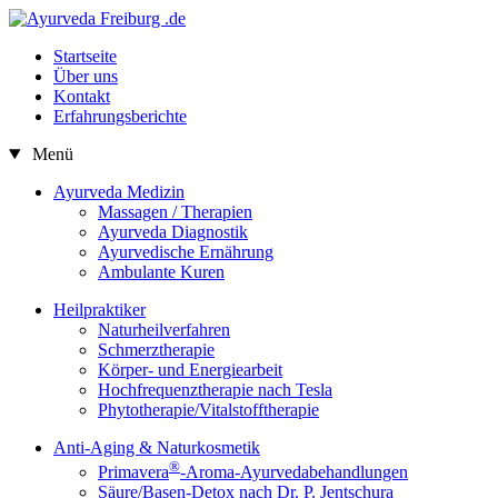
Startseite
Über uns
Kontakt
Erfahrungsberichte
Menü
Ayurveda Medizin
Massagen / Therapien
Ayurveda Diagnostik
Ayurvedische Ernährung
Ambulante Kuren
Heilpraktiker
Naturheilverfahren
Schmerztherapie
Körper- und Energiearbeit
Hochfrequenztherapie nach Tesla
Phytotherapie/
Vitalstofftherapie
Anti-Aging & Naturkosmetik
®
Primavera
-Aroma-Ayurvedabehandlungen
Säure/Basen-Detox nach Dr. P. Jentschura